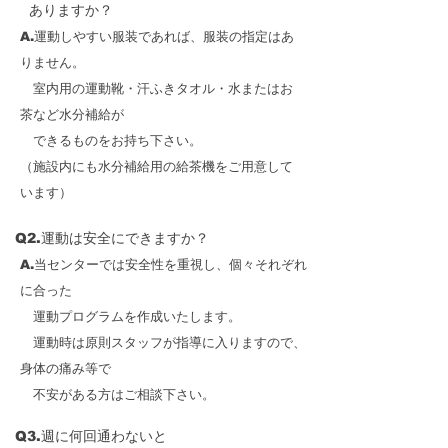
ありますか？
合、キャンセル料は発生しますか？
A.運動しやすい服装であれば、服装の指定はあ
りません。
室内用の運動靴・汗ふきタオル・水またはお
茶など水分補給が
できるものをお持ち下さい。
（施設内にも水分補給用の給茶機をご用意して
います）
Q2.運動は安全にできますか？
A.当センターでは安全性を重視し、個々それぞれ
に合った
運動プログラムを作成いたします。
運動時は原則スタッフが指導に入りますので、
身体の痛み等で
不安がある方はご相談下さい。
Q3.週に何回通わないと