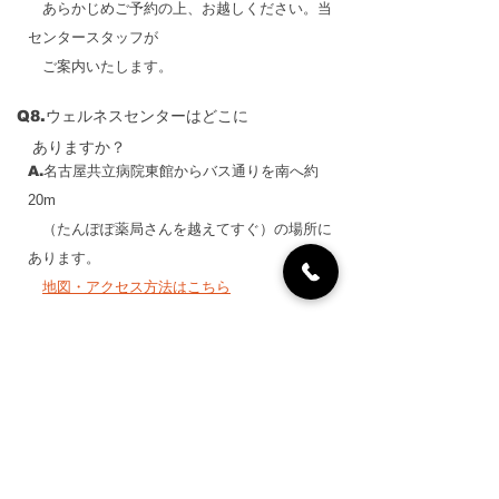
あらかじめご予約の上、お越しください。当
センタースタッフが
ご案内いたします。
Q8.ウェルネスセンターはどこに
​ ありますか？
A.名古屋共立病院東館からバス通りを南へ約
20m
（たんぽぽ薬局さんを越えてすぐ）の場所に
あります。
地図・アクセス方法はこちら
Q9.膝や腰が痛いのですが、
​ 運動はできますか？
A.
​腰痛や膝痛の予防・改善に効果的な
筋力トレ
ーニン
グ
や
ストレッチ等も行っていますので、
スタッフ
にご相談下さい。