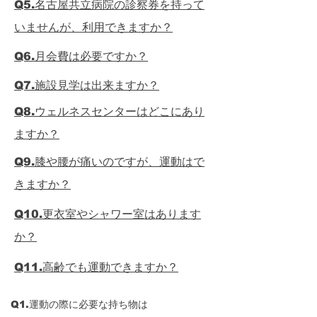
Q5.名古屋共立病院の診察券を持って
いませんが、利用できますか？
Q6.月会費は必要ですか？
Q7.施設見学は出来ますか？
Q8.ウェルネスセンターはどこにあり
ますか？
Q9.膝や腰が痛いのですが、運動はで
きますか？
Q10.更衣室やシャワー室はあります
か？
Q11.高齢でも運動できますか？
Q12.運動の予約をキャンセルした場
Q1.運動の際に必要な持ち物は